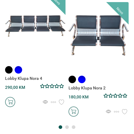
Novo
Izradite listu želja
Poništi
Novo
K
3
Lobby Klupa Nora 4
290,00 KM
Lobby Klupa Nora 2
180,00 KM