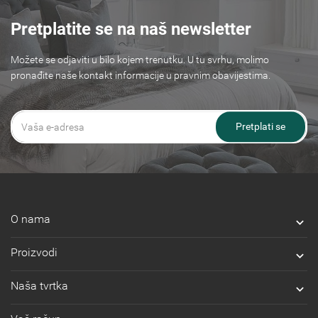
Pretplatite se na naš newsletter
Možete se odjaviti u bilo kojem trenutku. U tu svrhu, molimo
pronađite naše kontakt informacije u pravnim obavijestima.
Pretplati se
O nama

Proizvodi

Naša tvrtka
