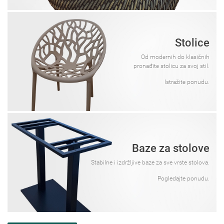
Stolice
Od modernih do klasičnih
pronađite stolicu za svoj stil.
Istražite ponudu.
Baze za stolove
Stabilne i izdržljive baze za sve vrste stolova.
Pogledajte ponudu.